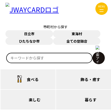
ジャンルから探す
MENU
食べる
飾る・癒す
市町村から探す
楽しむ
暮らす
日立市
東海村
ひたちなか市
全ての登録店
お問い合わせ
JWAYカードについて
検
JWAYについて
索:
食べる
飾る・癒す
日立（本庁・西部）
日立（本庁・西部）
楽しむ
暮らす
日立（多賀・南部）
日立（多賀・南部）
日立（本庁・西部）
日立（本庁・西部）