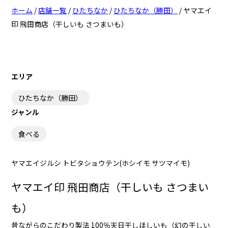
ホーム
/
店舗一覧
/
ひたちなか
/
ひたちなか（勝田）
/
ヤマエイ
日立（十王・豊浦・日高）
日立（十王・豊浦・日高）
印 飛田商店（干しいも さつまいも）
日立（多賀・南部）
日立（多賀・南部）
日立（十王・豊浦・日高）
日立（十王・豊浦・日高）
エリア
ひたちなか（佐和）
ひたちなか（佐和）
ひたちなか（勝田）
ジャンル
ひたちなか（勝田）
ひたちなか（勝田）
食べる
ひたちなか（佐和）
ひたちなか（佐和）
ひたちなか（那珂湊）
ひたちなか（那珂湊）
ヤマエイジルシ トビタショウテン(ホシイモ サツマイモ)
ひたちなか（勝田）
ひたちなか（勝田）
ヤマエイ印 飛田商店（干しいも さつまい
ひたちなか（那珂湊）
ひたちなか（那珂湊）
も）
昔ながらのこだわり製法 100％天日干しほしいも（幻の干しい