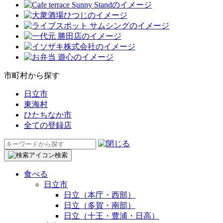
市町村から探す
日立市
東海村
ひたちなか市
全ての登録店
検
索:
検索
食べる
日立市
日立（本庁・西部）
日立（多賀・南部）
日立（十王・豊浦・日高）