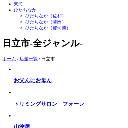
東海
ひたちなか
ひたちなか（佐和）
ひたちなか（勝田）
ひたちなか（那珂湊）
日立市
-全ジャンル-
ホーム
/
店舗一覧
/
日立市
お父んにお母ん
トリミングサロン フォーレ
山塗屋