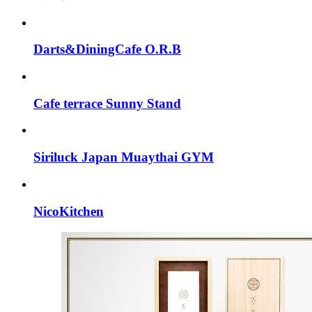
Darts&DiningCafe O.R.B
Cafe terrace Sunny Stand
Siriluck Japan Muaythai GYM
NicoKitchen