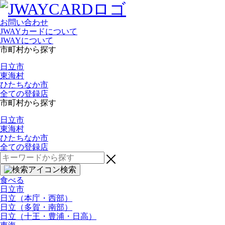
お問い合わせ
JWAYカードについて
JWAYについて
市町村から探す
日立市
東海村
ひたちなか市
全ての登録店
市町村から探す
日立市
東海村
ひたちなか市
全ての登録店
検
索:
検索
食べる
日立市
日立（本庁・西部）
日立（多賀・南部）
日立（十王・豊浦・日高）