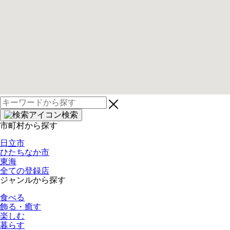
検
索:
検索
市町村から探す
日立市
ひたちなか市
東海
全ての登録店
ジャンルから探す
食べる
飾る・癒す
楽しむ
暮らす