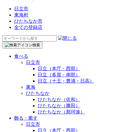
日立市
東海村
ひたちなか市
全ての登録店
検
索:
検索
食べる
日立市
日立（本庁・西部）
日立（多賀・南部）
日立（十王・豊浦・日高）
東海
ひたちなか
ひたちなか（佐和）
ひたちなか（勝田）
ひたちなか（那珂湊）
飾る・癒す
日立市
日立（本庁・西部）