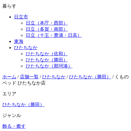
暮らす
日立市
日立（本庁・西部）
日立（多賀・南部）
日立（十王・豊浦・日高）
東海
ひたちなか
ひたちなか（佐和）
ひたちなか（勝田）
ひたちなか（那珂湊）
ホーム
/
店舗一覧
/
ひたちなか
/
ひたちなか（勝田）
/
くもの
ベッド ひたちなか店
エリア
ひたちなか（勝田）
ジャンル
飾る・癒す