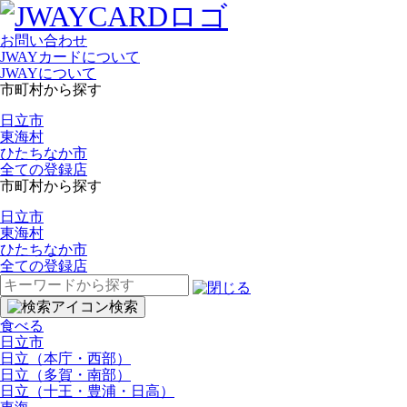
お問い合わせ
JWAYカードについて
JWAYについて
市町村から探す
日立市
東海村
ひたちなか市
全ての登録店
市町村から探す
日立市
東海村
ひたちなか市
全ての登録店
検
索:
検索
食べる
日立市
日立（本庁・西部）
日立（多賀・南部）
日立（十王・豊浦・日高）