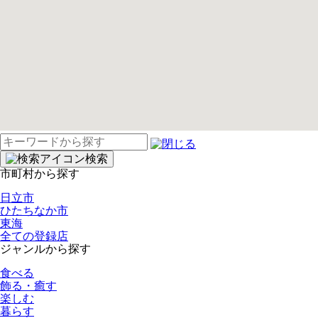
検
索:
検索
市町村から探す
日立市
ひたちなか市
東海
全ての登録店
ジャンルから探す
食べる
飾る・癒す
楽しむ
暮らす