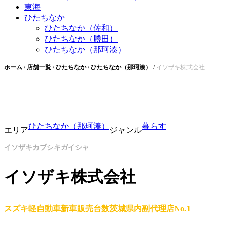
東海
ひたちなか
ひたちなか（佐和）
ひたちなか（勝田）
ひたちなか（那珂湊）
ホーム
/
店舗一覧
/
ひたちなか
/
ひたちなか（那珂湊）
/
イソザキ株式会社
ひたちなか（那珂湊）
暮らす
エリア
ジャンル
イソザキカブシキガイシャ
イソザキ株式会社
スズキ軽自動車新車販売台数茨城県内副代理店No.1