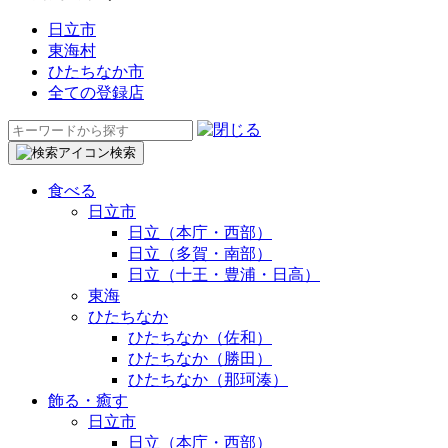
日立市
東海村
ひたちなか市
全ての登録店
検
索:
検索
食べる
日立市
日立（本庁・西部）
日立（多賀・南部）
日立（十王・豊浦・日高）
東海
ひたちなか
ひたちなか（佐和）
ひたちなか（勝田）
ひたちなか（那珂湊）
飾る・癒す
日立市
日立（本庁・西部）