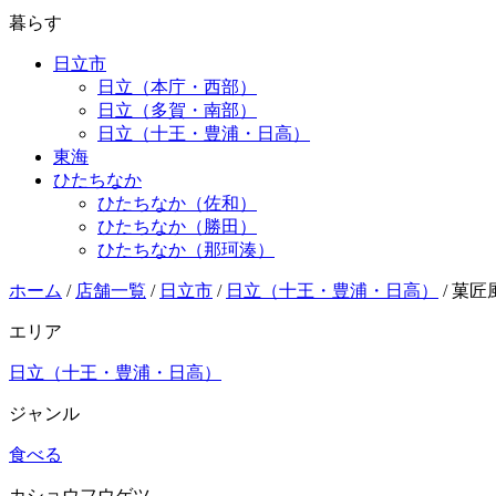
暮らす
日立市
日立（本庁・西部）
日立（多賀・南部）
日立（十王・豊浦・日高）
東海
ひたちなか
ひたちなか（佐和）
ひたちなか（勝田）
ひたちなか（那珂湊）
ホーム
/
店舗一覧
/
日立市
/
日立（十王・豊浦・日高）
/
菓匠
エリア
日立（十王・豊浦・日高）
ジャンル
食べる
カショウフウゲツ