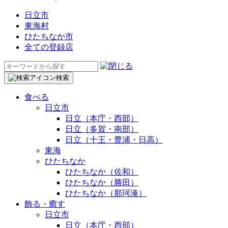
日立市
東海村
ひたちなか市
全ての登録店
検
索:
検索
食べる
日立市
日立（本庁・西部）
日立（多賀・南部）
日立（十王・豊浦・日高）
東海
ひたちなか
ひたちなか（佐和）
ひたちなか（勝田）
ひたちなか（那珂湊）
飾る・癒す
日立市
日立（本庁・西部）