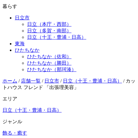
暮らす
日立市
日立（本庁・西部）
日立（多賀・南部）
日立（十王・豊浦・日高）
東海
ひたちなか
ひたちなか（佐和）
ひたちなか（勝田）
ひたちなか（那珂湊）
ホーム
/
店舗一覧
/
日立市
/
日立（十王・豊浦・日高）
/
カッ
トハウス フレンド 「出張理美容」
エリア
日立（十王・豊浦・日高）
ジャンル
飾る・癒す