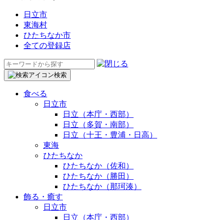
日立市
東海村
ひたちなか市
全ての登録店
検
索:
検索
食べる
日立市
日立（本庁・西部）
日立（多賀・南部）
日立（十王・豊浦・日高）
東海
ひたちなか
ひたちなか（佐和）
ひたちなか（勝田）
ひたちなか（那珂湊）
飾る・癒す
日立市
日立（本庁・西部）