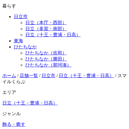
暮らす
日立市
日立（本庁・西部）
日立（多賀・南部）
日立（十王・豊浦・日高）
東海
ひたちなか
ひたちなか（佐和）
ひたちなか（勝田）
ひたちなか（那珂湊）
ホーム
/
店舗一覧
/
日立市
/
日立（十王・豊浦・日高）
/
スマ
イルくらぶ
エリア
日立（十王・豊浦・日高）
ジャンル
飾る・癒す