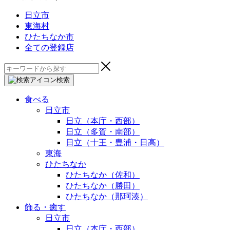
日立市
東海村
ひたちなか市
全ての登録店
検
索:
検索
食べる
日立市
日立（本庁・西部）
日立（多賀・南部）
日立（十王・豊浦・日高）
東海
ひたちなか
ひたちなか（佐和）
ひたちなか（勝田）
ひたちなか（那珂湊）
飾る・癒す
日立市
日立（本庁・西部）