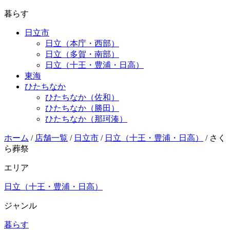
暮らす
日立市
日立（本庁・西部）
日立（多賀・南部）
日立（十王・豊浦・日高）
東海
ひたちなか
ひたちなか（佐和）
ひたちなか（勝田）
ひたちなか（那珂湊）
ホーム
/
店舗一覧
/
日立市
/
日立（十王・豊浦・日高）
/
さく
ら葬祭
エリア
日立（十王・豊浦・日高）
ジャンル
暮らす