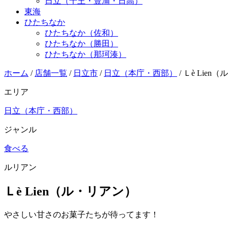
日立（十王・豊浦・日高）
東海
ひたちなか
ひたちなか（佐和）
ひたちなか（勝田）
ひたちなか（那珂湊）
ホーム
/
店舗一覧
/
日立市
/
日立（本庁・西部）
/
Ｌè Lien
エリア
日立（本庁・西部）
ジャンル
食べる
ルリアン
Ｌè Lien（ル・リアン）
やさしい甘さのお菓子たちが待ってます！