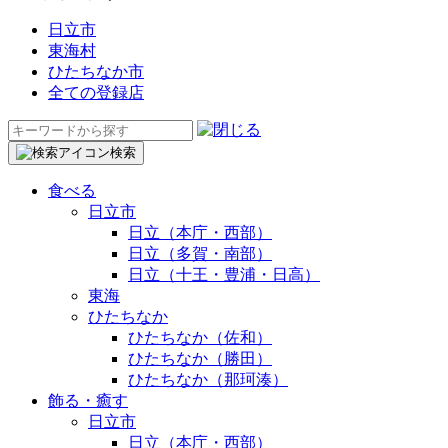
日立市
東海村
ひたちなか市
全ての登録店
検
索:
検索
食べる
日立市
日立（本庁・西部）
日立（多賀・南部）
日立（十王・豊浦・日高）
東海
ひたちなか
ひたちなか（佐和）
ひたちなか（勝田）
ひたちなか（那珂湊）
飾る・癒す
日立市
日立（本庁・西部）