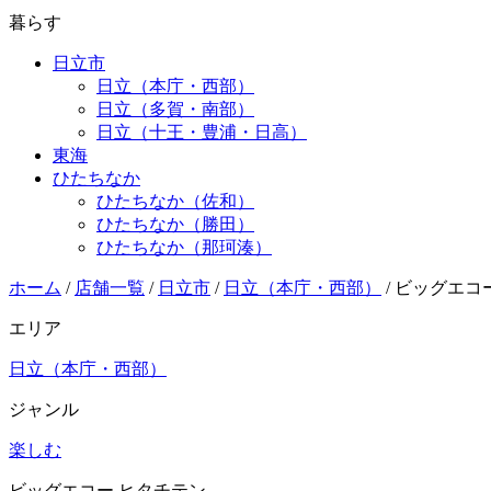
暮らす
日立市
日立（本庁・西部）
日立（多賀・南部）
日立（十王・豊浦・日高）
東海
ひたちなか
ひたちなか（佐和）
ひたちなか（勝田）
ひたちなか（那珂湊）
ホーム
/
店舗一覧
/
日立市
/
日立（本庁・西部）
/
ビッグエコ
エリア
日立（本庁・西部）
ジャンル
楽しむ
ビッグエコー ヒタチテン