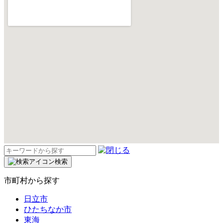
検
索:
検索
市町村から探す
日立市
ひたちなか市
東海