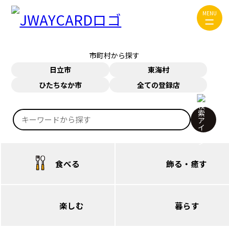
ジャンルから探す
MENU
食べる
飾る・癒す
市町村から探す
楽しむ
暮らす
日立市
東海村
ひたちなか市
全ての登録店
お問い合わせ
JWAYカードについて
検
JWAYについて
索:
食べる
飾る・癒す
日立（本庁・西部）
日立（本庁・西部）
楽しむ
暮らす
日立（多賀・南部）
日立（多賀・南部）
日立（本庁・西部）
日立（本庁・西部）