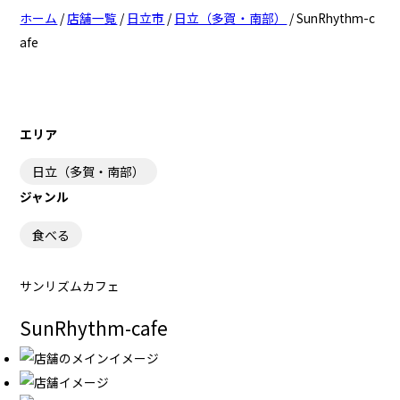
ホーム
/
店舗一覧
/
日立市
/
日立（多賀・南部）
/
SunRhythm-c
日立（十王・豊浦・日高）
日立（十王・豊浦・日高）
afe
日立（多賀・南部）
日立（多賀・南部）
日立（十王・豊浦・日高）
日立（十王・豊浦・日高）
エリア
ひたちなか（佐和）
ひたちなか（佐和）
日立（多賀・南部）
ジャンル
ひたちなか（勝田）
ひたちなか（勝田）
食べる
ひたちなか（佐和）
ひたちなか（佐和）
ひたちなか（那珂湊）
ひたちなか（那珂湊）
サンリズムカフェ
ひたちなか（勝田）
ひたちなか（勝田）
SunRhythm-cafe
ひたちなか（那珂湊）
ひたちなか（那珂湊）