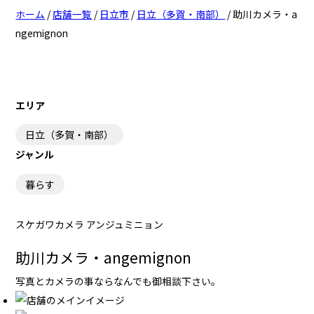
ホーム
/
店舗一覧
/
日立市
/
日立（多賀・南部）
/
助川カメラ・a
日立（十王・豊浦・日高）
日立（十王・豊浦・日高）
ngemignon
日立（多賀・南部）
日立（多賀・南部）
日立（十王・豊浦・日高）
日立（十王・豊浦・日高）
エリア
ひたちなか（佐和）
ひたちなか（佐和）
日立（多賀・南部）
ジャンル
ひたちなか（勝田）
ひたちなか（勝田）
暮らす
ひたちなか（佐和）
ひたちなか（佐和）
ひたちなか（那珂湊）
ひたちなか（那珂湊）
スケガワカメラ アンジュミニョン
ひたちなか（勝田）
ひたちなか（勝田）
助川カメラ・angemignon
ひたちなか（那珂湊）
ひたちなか（那珂湊）
写真とカメラの事ならなんでも御相談下さい。