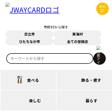
ジャンルから探す
MENU
食べる
飾る・癒す
市町村から探す
楽しむ
暮らす
日立市
東海村
ひたちなか市
全ての登録店
お問い合わせ
JWAYカードについて
検
JWAYについて
索:
食べる
飾る・癒す
日立（本庁・西部）
日立（本庁・西部）
楽しむ
暮らす
日立（多賀・南部）
日立（多賀・南部）
日立（本庁・西部）
日立（本庁・西部）