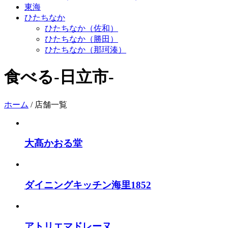
東海
ひたちなか
ひたちなか（佐和）
ひたちなか（勝田）
ひたちなか（那珂湊）
食べる
-日立市-
ホーム
/
店舗一覧
大髙かおる堂
ダイニングキッチン海里1852
アトリエマドレーヌ