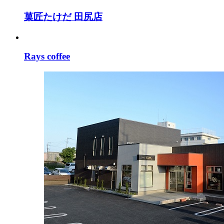
菓匠たけだ 田尻店
Rays coffee