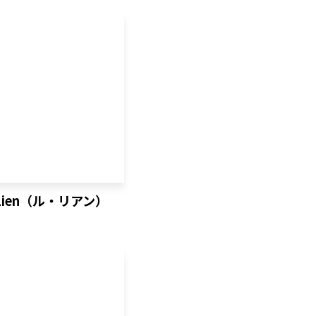
日立（十王・豊浦・日高）
ひたちなか（佐和）
ひたちなか（勝田）
 Lien（ル・リアン）
ひたちなか（那珂湊）