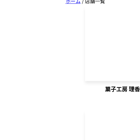
ホーム
/
店舗一覧
日立（十王・豊浦・日高）
ひたちなか（佐和）
ひたちなか（勝田）
菓子工房 理
ひたちなか（那珂湊）