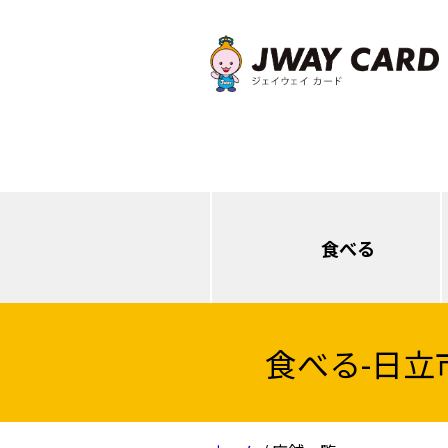
食べる
食べる
-日立
日立（本庁・西部）
日立（多賀・南部）