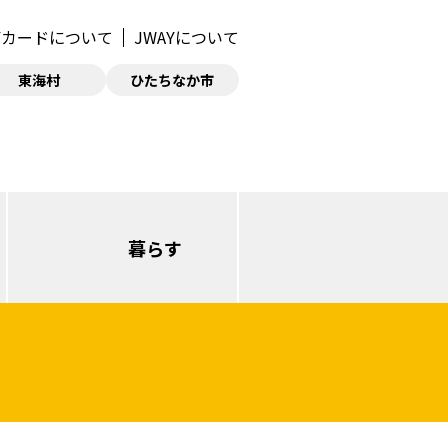
AYカードについて
JWAYについて
東海村
ひたちなか市
暮らす
日立（本庁・西部）
日立（多賀・南部）