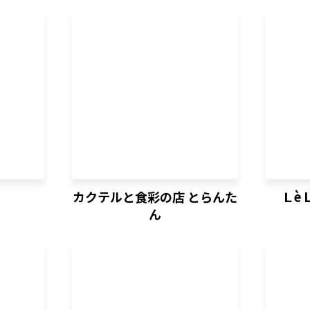
日立（十王・豊浦・日高）
日立（十王・豊浦・日高）
ひたちなか（佐和）
ひたちなか（佐和）
ひたちなか（勝田）
ひたちなか（勝田）
香
カクテルと食彩の店 とらんた
Ｌè
ん
ひたちなか（那珂湊）
ひたちなか（那珂湊）