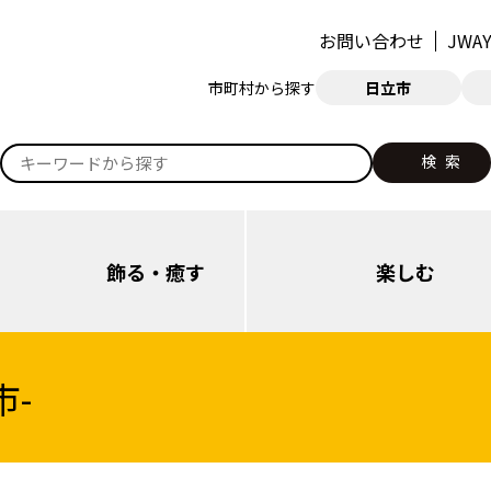
お問い合わせ
JW
市町村から探す
日立市
検索
検
索:
飾る・癒す
楽しむ
市-
日立（本庁・西部）
日立（本庁・西部）
日立（多賀・南部）
日立（多賀・南部）