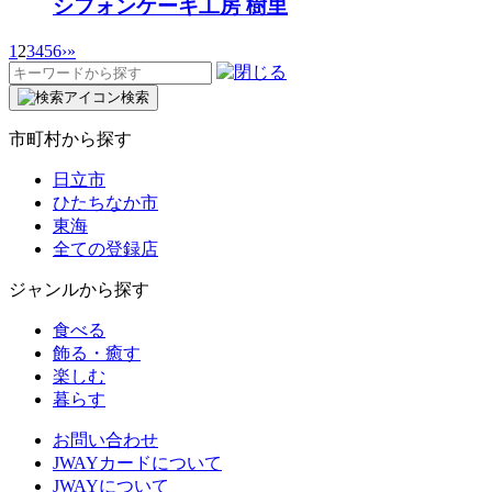
シフォンケーキ工房 樹里
1
2
3
4
5
6
›
»
検
索:
検索
市町村から探す
日立市
ひたちなか市
東海
全ての登録店
ジャンルから探す
食べる
飾る・癒す
楽しむ
暮らす
お問い合わせ
JWAYカードについて
JWAYについて