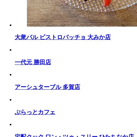
大衆バル ビストロパッチョ 大みか店
一代元 勝田店
アーシュターブル 多賀店
ぷらっとカフェ
宅配クック ワン・ツゥ・スリー ひたちなか店