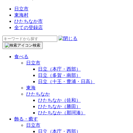
日立市
東海村
ひたちなか市
全ての登録店
検
索:
検索
食べる
日立市
日立（本庁・西部）
日立（多賀・南部）
日立（十王・豊浦・日高）
東海
ひたちなか
ひたちなか（佐和）
ひたちなか（勝田）
ひたちなか（那珂湊）
飾る・癒す
日立市
日立（本庁・西部）