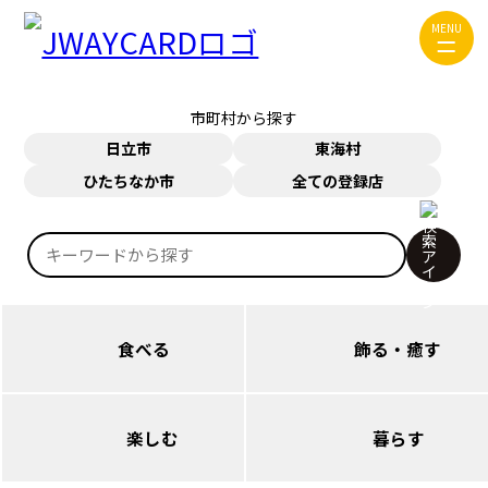
ジャンルから探す
MENU
食べる
飾る・癒す
市町村から探す
楽しむ
暮らす
日立市
東海村
ひたちなか市
全ての登録店
お問い合わせ
JWAYカードについて
検
JWAYについて
索:
食べる
飾る・癒す
日立（本庁・西部）
日立（本庁・西部）
楽しむ
暮らす
日立（多賀・南部）
日立（多賀・南部）
日立（本庁・西部）
日立（本庁・西部）