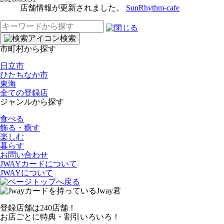
店舗情報が更新されました。
SunRhythm-cafe
検
索:
検索
市町村から探す
日立市
ひたちなか市
東海
全ての登録店
ジャンルから探す
食べる
飾る・癒す
楽しむ
暮らす
お問い合わせ
JWAYカードについて
JWAYについて
登録店舗は240店舗！
お店ごとに特典・割引いろいろ！