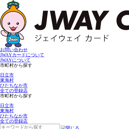
お問い合わせ
JWAYカードについて
JWAYについて
市町村から探す
日立市
東海村
ひたちなか市
全ての登録店
市町村から探す
日立市
東海村
ひたちなか市
全ての登録店
検