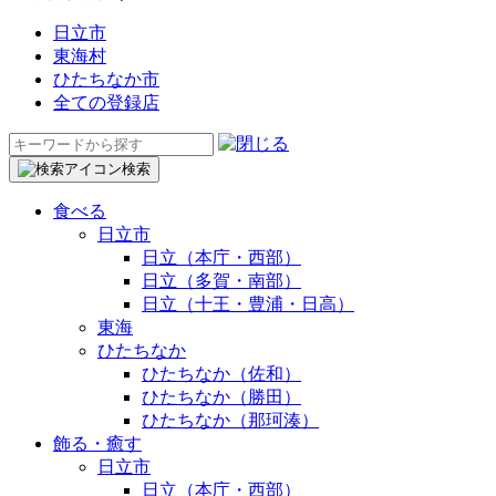
日立市
東海村
ひたちなか市
全ての登録店
検
索:
検索
食べる
日立市
日立（本庁・西部）
日立（多賀・南部）
日立（十王・豊浦・日高）
東海
ひたちなか
ひたちなか（佐和）
ひたちなか（勝田）
ひたちなか（那珂湊）
飾る・癒す
日立市
日立（本庁・西部）