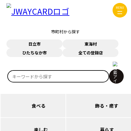
ジャンルから探す
MENU
食べる
飾る・癒す
市町村から探す
楽しむ
暮らす
日立市
東海村
ひたちなか市
全ての登録店
お問い合わせ
JWAYカードについて
JWAYについて
検
索:
食べる
飾る・癒す
日立（本庁・西部）
日立（本庁・西部）
楽しむ
暮らす