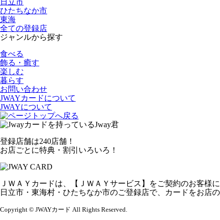
日立市
ひたちなか市
東海
全ての登録店
ジャンルから探す
食べる
飾る・癒す
楽しむ
暮らす
お問い合わせ
JWAYカードについて
JWAYについて
登録店舗は240店舗！
お店ごとに特典・割引いろいろ！
ＪＷＡＹカードは、【ＪＷＡＹサービス】をご契約のお客様に
日立市・東海村・ひたちなか市のご登録店で、カードをお店の
Copyright © JWAYカード All Rights Reserved.