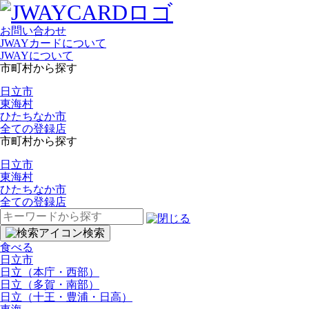
お問い合わせ
JWAYカードについて
JWAYについて
市町村から探す
日立市
東海村
ひたちなか市
全ての登録店
市町村から探す
日立市
東海村
ひたちなか市
全ての登録店
検
索:
検索
食べる
日立市
日立（本庁・西部）
日立（多賀・南部）
日立（十王・豊浦・日高）