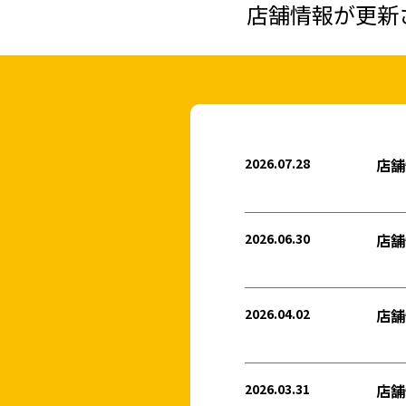
店舗情報が更新
日立（多賀・南部）
日立（十王・豊浦・日高）
2026.07.28
店舗
2026.06.30
店舗
ひたちなか（佐和）
ひたちなか（勝田）
2026.04.02
店舗
ひたちなか（那珂湊）
2026.03.31
店舗