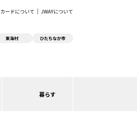
AYカードについて
JWAYについて
東海村
ひたちなか市
暮らす
日立（本庁・西部）