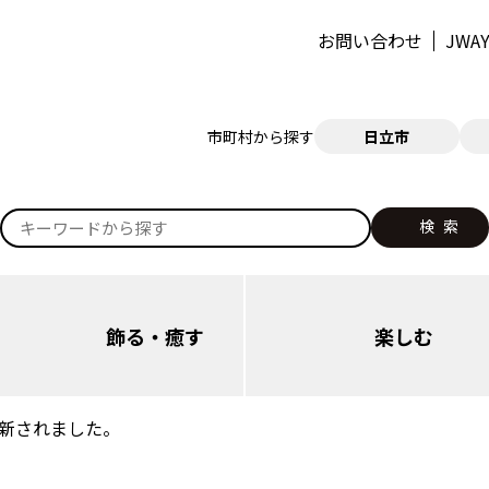
お問い合わせ
JW
市町村から探す
日立市
検索
検
索:
飾る・癒す
楽しむ
新されました。
日立（本庁・西部）
日立（本庁・西部）