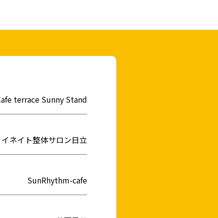
日立（多賀・南部）
日立（十王・豊浦・日高）
afe terrace Sunny Stand
ひたちなか（佐和）
イネイト整体サロン日立
ひたちなか（勝田）
SunRhythm-cafe
ひたちなか（那珂湊）